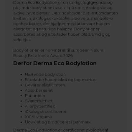
Derma Eco Bodylotion er en særligt fugtgivende og
plejende bodylotion baseret på rene, økologiske og
aktive ingredienser. Den indeholder bl.a. antioxidanten
E-vitamin, økologisk kokosolie, aloe vera, mandelolie
og shea butter, der hjælper med at bevare hudens
elasticitet og naturlige balance. Bodylotionen
absorberes let og efterlader huden blød, smidig og
velplejet.
Bodylotionen er nomineret til European Natural
Beauty Excellence Award 2026.
Derfor Derma Eco Bodylotion
Nærende bodylotion
Efterlader huden blød og fugtmættet
Bevarer elasticiteten
Absorberes let
Parfumefri
Svanemærket
AllergyCertified
Økologisk certificeret
100 % vegansk
Udviklet og produceret i Danmark
Derma Eco Bodylotion er certificeret økologisk af