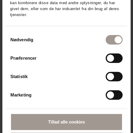
kan kombinere disse data med andre oplysninger, du har
givet dem, eller som de har indsamlet fra din brug af deres
tjenester.
Samtykkevalg
Nødvendig
Derma - relaterede produkter
Præferencer
Statistik
Marketing
DERMA ECO
DERMA ECO BODY OIL (150 ML)
Tillad alle cookies
MED JOJOBA- OG MANDELOLIE