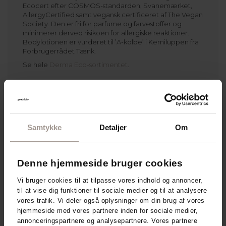
Ecocert efter COSMOS-standarden, Svanemærket,
AllergyCertified samt vegansk certificeret af The Vegan
Society. Den er fri for parfume og farvestoffer og
minimerer derved risikoen for allergiske reaktioner.
Bodylotionen er vurderet til ’A-kolbe’ i Kemiluppen fra
Forbrugerrådet Tænk.
Se hele
Derma Eco-sortimentet
.
Samtykke
Detaljer
Om
Denne hjemmeside bruger cookies
Vi bruger cookies til at tilpasse vores indhold og annoncer,
til at vise dig funktioner til sociale medier og til at analysere
vores trafik. Vi deler også oplysninger om din brug af vores
hjemmeside med vores partnere inden for sociale medier,
annonceringspartnere og analysepartnere. Vores partnere