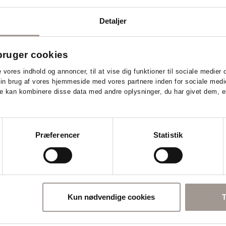
Detaljer
ruger cookies
e vores indhold og annoncer, til at vise dig funktioner til sociale medier o
DERMA FAMILY
DERMA FAMILY
DERMA 24H FACE CREAM
DERMA FACE WASH (150 
din brug af vores hjemmeside med vores partnere inden for sociale medi
(50 ML)
e kan kombinere disse data med andre oplysninger, du har givet dem, el
ALLERGIVENLIG & PARFUMEFR
ALLERGIVENLIG & PARFUMEFRI
49,95
49,95
DKK
DKK
Præferencer
Statistik
Læg i kurv
Læg i kurv
Kun nødvendige cookies
T