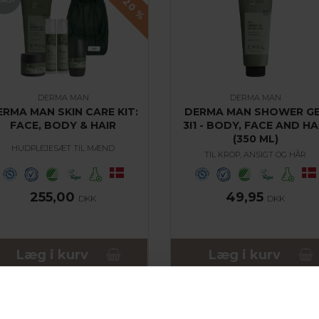
%
DERMA MAN
DERMA MAN
ERMA MAN SKIN CARE KIT:
DERMA MAN SHOWER G
FACE, BODY & HAIR
3I1 - BODY, FACE AND HA
(350 ML)
HUDPLEJESÆT TIL MÆND
TIL KROP, ANSIGT OG HÅR
255,00
49,95
DKK
DKK
Læg i kurv
Læg i kurv