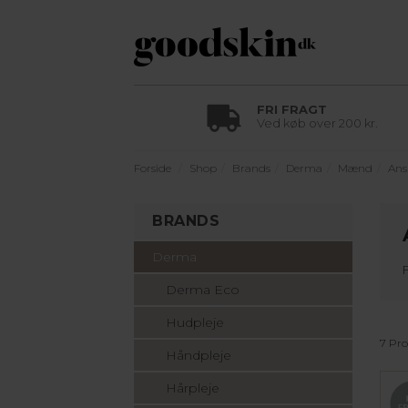
FRI FRAGT
Ved køb over 200 kr.
Forside
Shop
Brands
Derma
Mænd
Ans
BRANDS
Derma
Derma Eco
Hudpleje
7 Pr
Håndpleje
Hårpleje