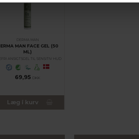
DERMA MAN
ERMA MAN FACE GEL (50
ML)
EFRI ANSIGTSGEL TIL SENSITIV HUD
69,95
DKK
Læg i kurv