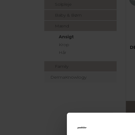
Solpleje
Baby & Børn
Mænd
Ansigt
Krop
D
Hår
Family
DermaKnowlogy