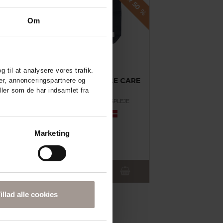
%
Om
g til at analysere vores trafik.
DERMA FAMILY
ML)
DERMA FAMILY FACE CARE
er, annonceringspartnere og
KIT
ler som de har indsamlet fra
I
PARFUMEFRI ANSIGTSPLEJE
84,76
DKK
Marketing
Læg i kurv
illad alle cookies