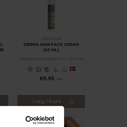
DERMA MAN
EL
DERMA MAN FACE CREAM
IR
(50 ML)
PLEJENDE ANSIGTSCREME TIL TØR HUD
69,95
DKK
Læg i kurv
SPAR 50