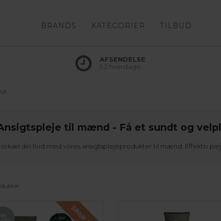
BRANDS
KATEGORIER
TILBUD
AFSENDELSE
1-2 hverdage
igt
Ansigtspleje til mænd - Få et sundt og velpl
Forkæl din hud med vores ansigtsplejeprodukter til mænd. Effektiv pleje
odukter
SPAR 20