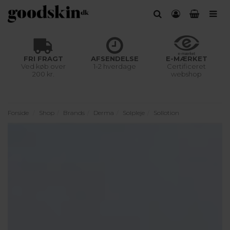
FRI FRAGT
AFSENDELSE
E-MÆRKET
Ved køb over
1-2 hverdage
Certificeret
200 kr.
webshop
Forside
Shop
Brands
Derma
Solpleje
Sollotion