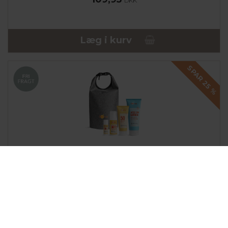
DKK
Læg i kurv
SPAR 25
%
DERMA SUN
DERMA ACTIVE SUMMER KIT SPF50
INKL. DRYBAG
319,00
DKK