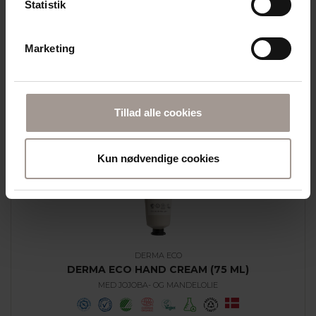
37% FEDT |TIL TØR, IRRITERET OG ATOPISK HUD
Statistik
259,95
DKK
Marketing
Læg i kurv
Tillad alle cookies
Kun nødvendige cookies
DERMA ECO
DERMA ECO HAND CREAM (75 ML)
MED JOJOBA- OG MANDELOLIE