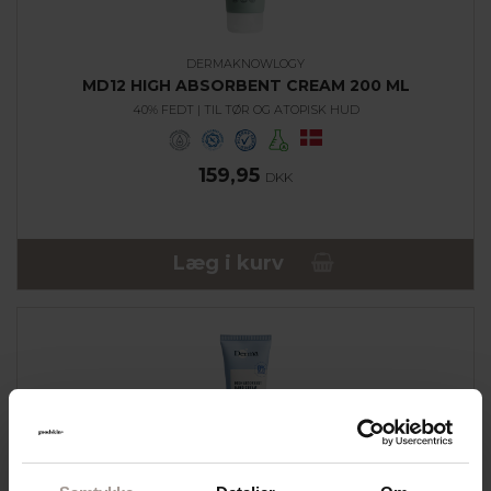
DERMAKNOWLOGY
MD12 HIGH ABSORBENT CREAM 200 ML
40% FEDT | TIL TØR OG ATOPISK HUD
159,95
DKK
Læg i kurv