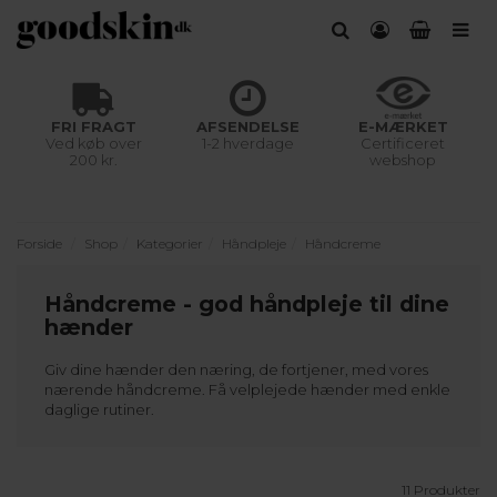
FRI FRAGT
AFSENDELSE
E-MÆRKET
Ved køb over
1-2 hverdage
Certificeret
200 kr.
webshop
Forside
Shop
Kategorier
Håndpleje
Håndcreme
Håndcreme - god håndpleje til dine
hænder
Giv dine hænder den næring, de fortjener, med vores
nærende håndcreme. Få velplejede hænder med enkle
daglige rutiner.
11 Produkter