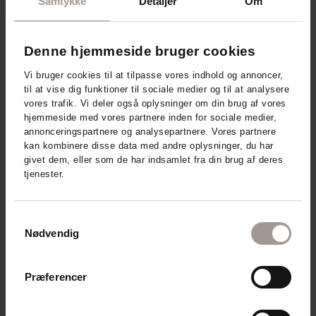
Samtykke
Detaljer
Om
DERMA FAMILY
DERMA HAND CREAM (75 ML)
EFFEKTIV TIL RU OG TØRRE HÆNDER
Denne hjemmeside bruger cookies
Vi bruger cookies til at tilpasse vores indhold og annoncer,
34,95
DKK
til at vise dig funktioner til sociale medier og til at analysere
vores trafik. Vi deler også oplysninger om din brug af vores
hjemmeside med vores partnere inden for sociale medier,
annonceringspartnere og analysepartnere. Vores partnere
Læg i kurv
kan kombinere disse data med andre oplysninger, du har
givet dem, eller som de har indsamlet fra din brug af deres
tjenester.
Samtykkevalg
Nødvendig
Præferencer
DERMAKNOWLOGY
MD11 BODY CREAM 400 ML