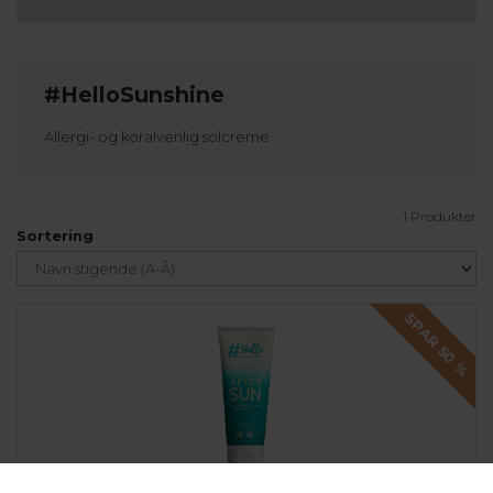
#HelloSunshine
Allergi- og koralvenlig solcreme
1 Produkter
Sortering
SPAR 50
%