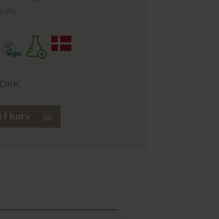
toffer.
DKK
 i kurv