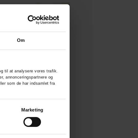
Om
g til at analysere vores trafik.
er, annonceringspartnere og
ler som de har indsamlet fra
Marketing