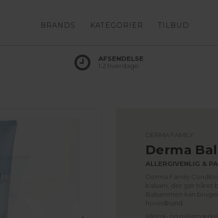
BRANDS
KATEGORIER
TILBUD
AFSENDELSE
1-2 hverdage
DERMA FAMILY
Derma Bal
ALLERGIVENLIG & P
Derma Family Condition
balsam, der gør håret b
Balsammen kan bruges da
hovedbund.
Allergi- og miljømærke