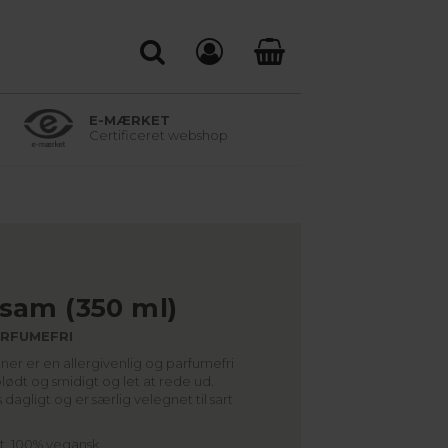
E-MÆRKET
Certificeret webshop
sam (350 ml)
ARFUMEFRI
er er en allergivenlig og parfumefri
lødt og smidigt og let at rede ud.
gligt og er særlig velegnet til sart
t. 100% vegansk.