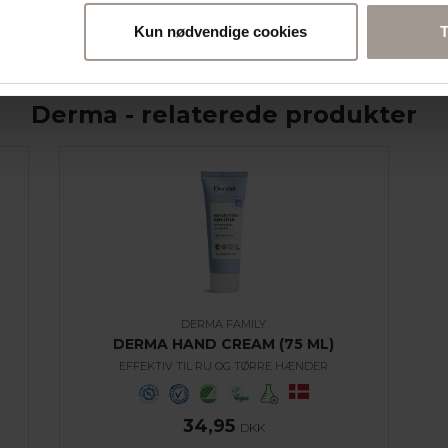
Kun nødvendige cookies
T
Derma - relaterede produkter
DERMA FAMILY
DERMA HAND CREAM (75 ML)
EFFEKTIV TIL RU OG TØRRE HÆNDER
34,95
DKK