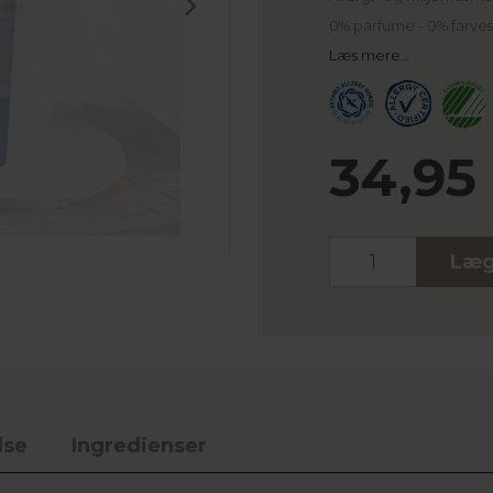
0% parfume - 0% farves
Læs mere…
34,95
Stk.
Læg
lse
Ingredienser