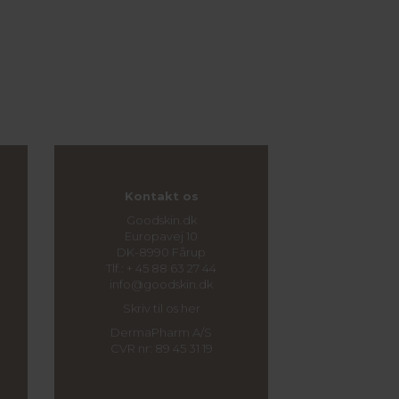
Kontakt os
Goodskin.dk
Europavej 10
DK-8990 Fårup
Tlf.: + 45 88 63 27 44
info@goodskin.dk
Skriv til os her
DermaPharm A/S
CVR nr: 89 45 31 19