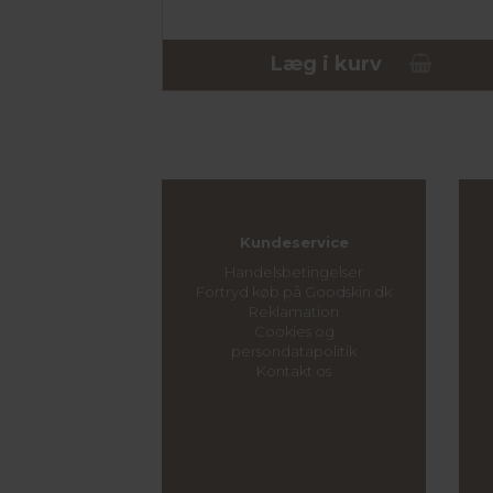
Læg i kurv
Kundeservice
Handelsbetingelser
Fortryd køb på Goodskin.dk
Reklamation
Cookies og
persondatapolitik
Kontakt os