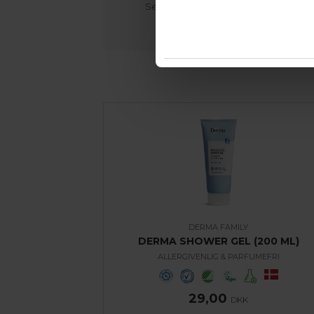
Se hele
Derma Family-sortimentet
.
DERMA FAMILY
DERMA SHOWER GEL (200 ML)
ALLERGIVENLIG & PARFUMEFRI
29,00
DKK