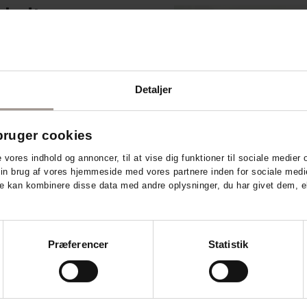
blødt og
givenlig og parfumefri balsam,
t at rede ud. Balsammen
lolie, der giver fugt og pleje
Detaljer
.
ditioner
ruger cookies
de ud
e vores indhold og annoncer, til at vise dig funktioner til sociale medier o
din brug af vores hjemmeside med vores partnere inden for sociale medi
e kan kombinere disse data med andre oplysninger, du har givet dem, el
mark
Præferencer
Statistik
ærket, AllergyCertified og
iety. Den er fri for parfume og
oen for allergiske reaktioner.
i Kemiluppen fra Forbrugerrådet