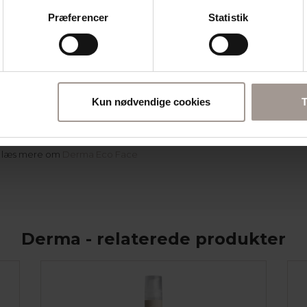
am (50 ml) – en effektiv anti-
Præferencer
Statistik
aluronsyre, der udglatter fine
rum (30 ml) – en anti-age
aluronsyre, der giver
-certificeret økologisk
(Mål: 16 x 22 x 6 cm)
Kun nødvendige cookies
T
t, AllergyCertified og
me og unødig kemi – så du kan
r læs mere om
Derma Eco Face
Derma - relaterede produkter