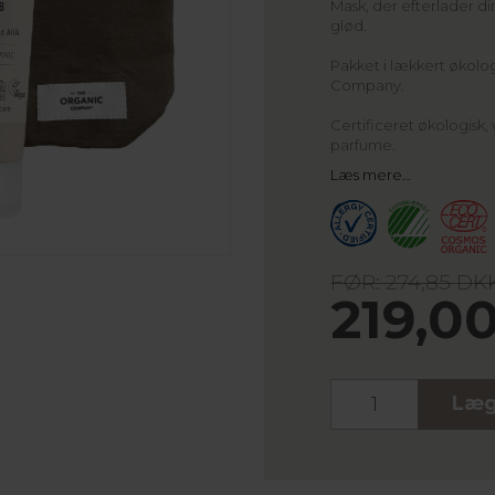
Mask, der efterlader d
glød.
Pakket i lækkert økolo
Company.
Certificeret økologisk, 
parfume.
Læs mere…
FØR: 274,85 DK
219,0
Stk.
Læg