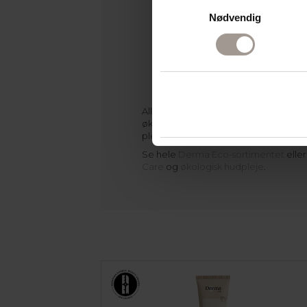
Samtykkevalg
Derma Eco Firming Anti-age Cre
Nødvendig
age creme med E-vitamin og hy
linjer.
Derma Eco Firming Anti-age Se
fugtbombe med E-vitamin og hy
spændstighed og glød.
Bomuldspose lavet i 100% GOTS
bomuld – perfekt til opbevaring 
Alle Derma-produkter er Svanemærke
økologisk certificeret og uden parfu
pleje din hud med god samvittighed.
Se hele
Derma Eco-sortimentet
elle
Care
og
økologisk hudpleje
.