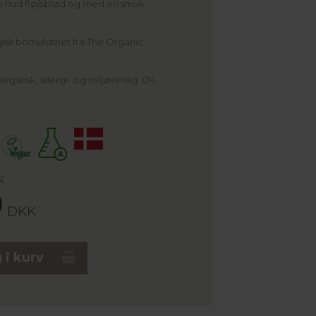
in hud fløjlsblød og med en smuk
gisk bomuldsnet fra The Organic
vegansk, allergi- og miljøvenlig. 0%
K
0
DKK
 i kurv