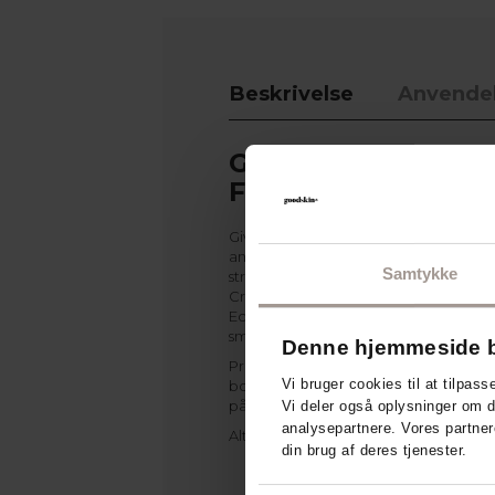
Beskrivelse
Anvende
Genvind gløden m
Face Glow
Giv dit ansigt spændstighed og glø
ansigtsplejesæt, der forkæler din hud o
Samtykke
stregen. Sættet består af Derma Eco
Cream med opstrammende hyalurons
Eco Face Scrub Mask, der efterlader 
smuk glød.
Denne hjemmeside b
Produkterne er pakket i en smuk og p
Vi bruger cookies til at tilpass
bomuldspose fra The Organic Company
på farten.
Vi deler også oplysninger om 
analysepartnere. Vores partner
Alt dette indeholder pakken:
din brug af deres tjenester.
Face Scrub Mask (75 ml) – 2i1-
eksfolierer huden med 5% mæl