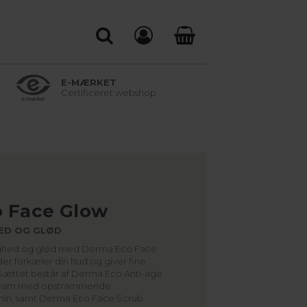
E-MÆRKET
Certificeret webshop
 Face Glow
ED OG GLØD
tighed og glød med Derma Eco Face
er forkæler din hud og giver fine
. Sættet består af Derma Eco Anti-age
ream med opstrammende
amin, samt Derma Eco Face Scrub