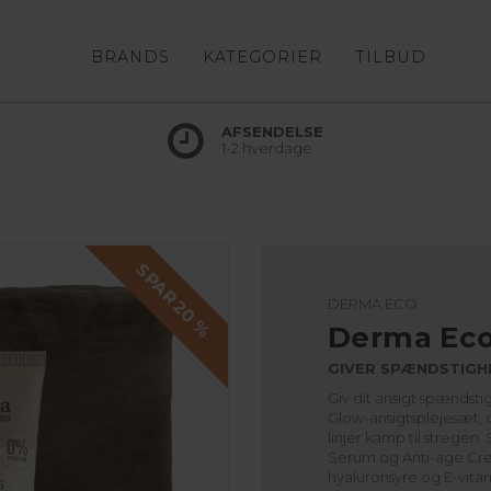
BRANDS
KATEGORIER
TILBUD
AFSENDELSE
1-2 hverdage
SPAR 20 %
DERMA ECO
Derma Eco
GIVER SPÆNDSTIGH
Giv dit ansigt spænds
Glow-ansigtsplejesæt, d
linjer kamp til stregen
Serum og Anti-age C
hyaluronsyre og E-vit