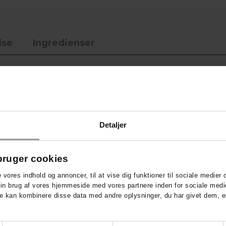
lse
Ingredienser
ed Derma Eco
d med Derma Eco Face Glow-
g giver fine linjer kamp til
Detaljer
 Anti-age Serum og Anti-age
yre og E-vitamin, samt Derma
din hud fløjlsblød og med en
ruger cookies
raktisk økologisk
e vores indhold og annoncer, til at vise dig funktioner til sociale medier o
 – perfekt til opbevaring eller
din brug af vores hjemmeside med vores partnere inden for sociale medi
e kan kombinere disse data med andre oplysninger, du har givet dem, el
ansigtsscrub og peelingmaske, der
kesyre og vulkansten