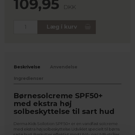
109,95
DKK
Stk.
Læg i kurv
Beskrivelse
Anvendelse
Ingredienser
Børnesolcreme SPF50+
med ekstra høj
solbeskyttelse til sart hud
Derma Kids Sollotion SPF50+ er en vandfast solcreme
med ekstra høj solbeskyttelse.Udviklet specielt til børns
sarte hud. Beskytter effektivt mod UVA- og UVB-stråler.