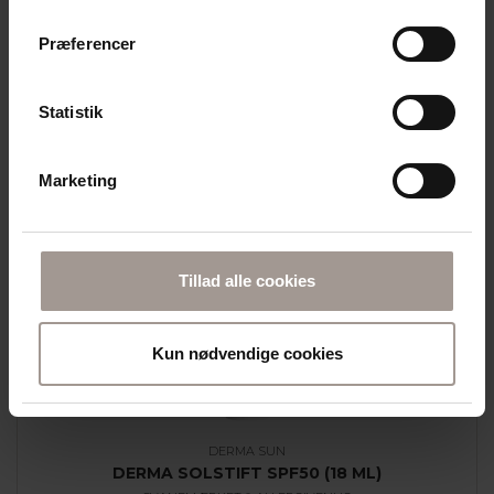
AllergyCertified samt vegansk certificeret af The Vegan
Society. Den er fri for parfume og farvestoffer og
Præferencer
minimerer derved risikoen for allergiske reaktioner.
Solcremen er vurderet til ’A-kolbe’ i Kemiluppen fra
Forbrugerrådet Tænk.
Statistik
Se hele
Derma Sun-sortimentet
.
Marketing
Derma - relaterede produkter
Tillad alle cookies
Kun nødvendige cookies
DERMA SUN
DERMA SOLSTIFT SPF50 (18 ML)