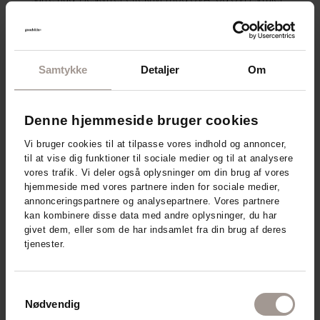
Solcremen indeholder antioxidanten E-vitamin, der
beskytter huden mod frie radikaler, samt fugtgivende
glycerin, der med sine plejende egenskaber hjælper
med at bibeholde en sund hudbarriere og beskytte
huden mod udtørring.
Samtykke
Detaljer
Om
Den absorberes nemt og hurtigt uden at fedte.
Sollotionen er nomineret til Danish Beauty Award 2026
Denne hjemmeside bruger cookies
i kategorien Årets Care & Protect Pris.
Derfor Derma Kids Sollotion SPF50+
Vi bruger cookies til at tilpasse vores indhold og annoncer,
til at vise dig funktioner til sociale medier og til at analysere
Solcreme til børn
vores trafik. Vi deler også oplysninger om din brug af vores
Ekstra høj solbeskyttelse med SPF50+
hjemmeside med vores partnere inden for sociale medier,
Trænger hurtigt ind i huden
annonceringspartnere og analysepartnere. Vores partnere
Hvidter og fedter ikke
kan kombinere disse data med andre oplysninger, du har
UVA- og UVB-beskyttelse
givet dem, eller som de har indsamlet fra din brug af deres
Vandfast
Parfumefri
tjenester.
Svanemærket
AllergyCertified
100 % vegansk
Samtykkevalg
Udviklet og produceret i Danmark
Nødvendig
Derma Kids Sollotion SPF50+ er Svanemærket,