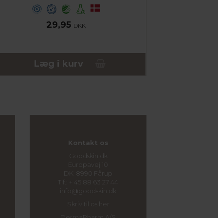
29,95
DKK
Læg i kurv
Kontakt os
Goodskin.dk
Europavej 10
DK-8990 Fårup
Tlf.: + 45 88 63 27 44
info@goodskin.dk
Skriv til os her
DermaPharm A/S