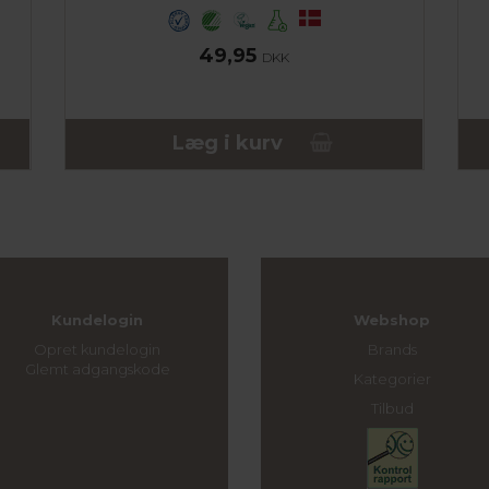
49,95
DKK
Læg i kurv
Kundelogin
Webshop
Opret kundelogin
Brands
Glemt adgangskode
Kategorier
Tilbud