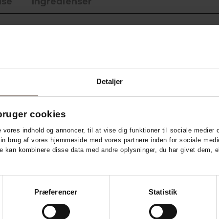
lse
Ingredienser
erner uden olie
n fugtgivende
nsomt og effektivt fjerner
Detaljer
uden at irritere eller udtørre.
 gode fugtgivere som glycerin og
 huden smidig og velplejet.
ruger cookies
akeup Remover
e vores indhold og annoncer, til at vise dig funktioner til sociale medier o
ater
din brug af vores hjemmeside med vores partnere inden for sociale medi
 urenheder
e kan kombinere disse data med andre oplysninger, du har givet dem, el
mark
Præferencer
Statistik
anemærket, AllergyCertified
Society. Den er fri for parfume