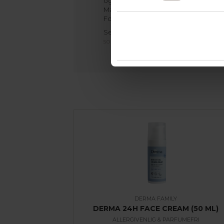
og farvestoffer og minimerer derved ri
Makeupfjerneren er vurderet til ’A-ko
Forbrugerrådet Tænk.
Se hele
Derma Family-sortimentet
el
sortimentet
.
DERMA FAMILY
DERMA 24H FACE CREAM (50 ML)
ALLERGIVENLIG & PARFUMEFRI