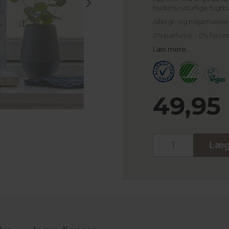
hudens naturlige fugtb
Allergi- og miljømærke
0% parfume - 0% farves
Læs mere…
49,95
Stk.
Læg