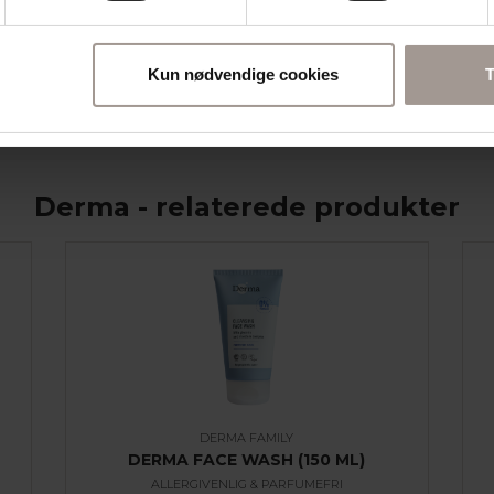
sikoen for allergiske reaktioner.
lbe’ i Kemiluppen fra
ler se
Derma Family Face Care-
Kun nødvendige cookies
T
Derma - relaterede produkter
DERMA FAMILY
DERMA FACE WASH (150 ML)
ALLERGIVENLIG & PARFUMEFRI