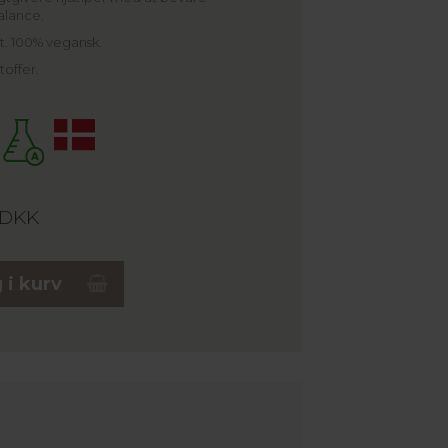
alance.
t. 100% vegansk.
toffer.
DKK
 i kurv