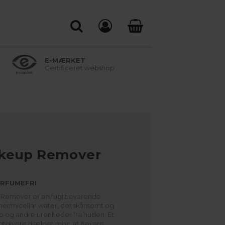
E-MÆRKET
Certificeret webshop
keup Remover
ARFUMEFRI
Remover er en fugtbevarende
er/micellar water, der skånsomt og
up og andre urenheder fra huden. Et
ugtgivere hjælper med at bevare