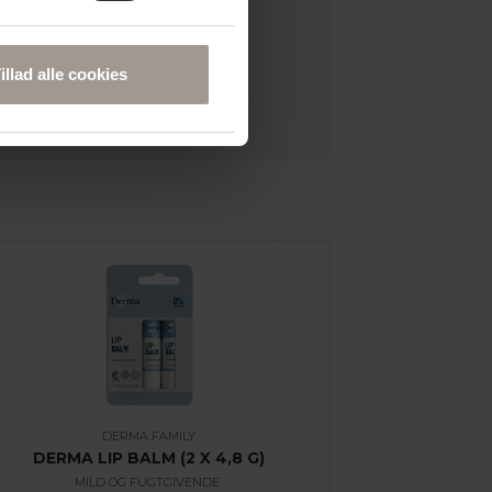
illad alle cookies
DERMA FAMILY
DERMA LIP BALM (2 X 4,8 G)
MILD OG FUGTGIVENDE