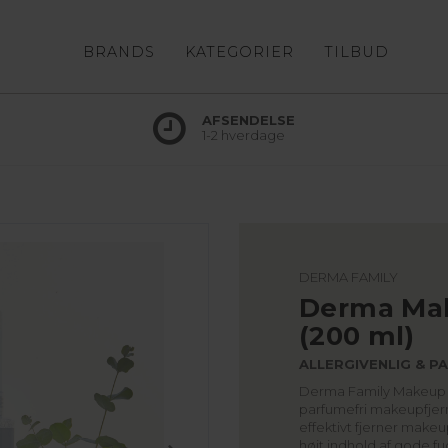
BRANDS
KATEGORIER
TILBUD
AFSENDELSE
1-2 hverdage
DERMA FAMILY
Derma Ma
(200 ml)
ALLERGIVENLIG & P
Derma Family Makeup 
parfumefri makeupfjern
effektivt fjerner make
højt indhold af gode f