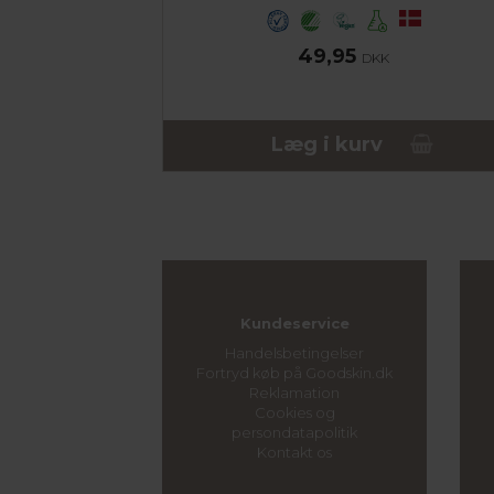
49,95
DKK
Læg i kurv
Kundeservice
Handelsbetingelser
Fortryd køb på Goodskin.dk
Reklamation
Cookies og
persondatapolitik
Kontakt os