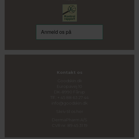
Kontakt os
Goodskin.dk
Europavej 10
DK-8990 Fårup
Tlf.: + 45 88 63 27 44
info@goodskin.dk
Skriv til os her
DermaPharm A/S
CVR nr: 89 45 31 19