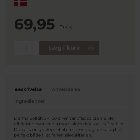
69,95
DKK
Stk.
Læg i kurv
Beskrivelse
Anvendelse
Ingredienser
Derma Solstift SPF50 er en vandfast solcreme, der
effektivt beskytter dig mod solens UVA- og UVB-stråler.
Den er særlig velegnet til næse, ører og nakke og helt
perfekt både til solferien eller skiferien.