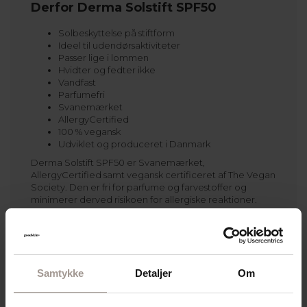
Derfor Derma Solstift SPF50
Solbeskyttelse på stiftform
Ideel til udendørsaktiviteter
Passer lige i lommen
Hvidter og fedter ikke
Vandfast
Parfumefri
Svanemærket
AllergyCertified
100 % vegansk
Udviklet og produceret i Danmark
Derma Solstift SPF50 er Svanemærket,
AllergyCertified samt vegansk certificeret af The Vegan
Society. Den er fri for parfume og farvestoffer og
minimerer derved risikoen for allergiske reaktioner.
Solstiften er vurderet til ’A-kolbe’ i Kemiluppen fra
Forbrugerrådet Tænk.
Bliv klogere på Derma solpleje og solcreme
, så du kan
vælge den rette solbeskyttelse til din hud.
Samtykke
Detaljer
Om