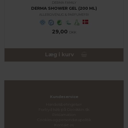
DERMA FAMILY
DERMA SHOWER GEL (200 ML)
ALLERGIVENLIG & PARFUMEFRI
29,00
DKK
Læg i kurv
Kundeservice
Handelsbetingelser
Fortryd køb på Goodskin.dk
Reklamation
Cookies og persondatapolitik
Kontakt os