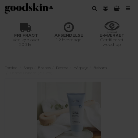
FRI FRAGT
AFSENDELSE
E-MÆRKET
Ved køb over
1-2 hverdage
Certificeret
200 kr.
webshop
Forside
Shop
Brands
Derma
Hårpleje
Balsam
Derma Balsam (200 ml)