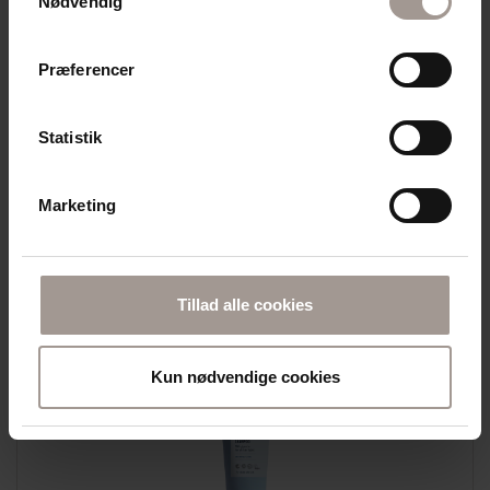
Nødvendig
Præferencer
DERMA FAMILY
DERMA BALSAM (350 ML)
Statistik
ALLERGIVENLIG & PARFUMEFRI
Marketing
34,95
DKK
Tillad alle cookies
Læg i kurv
Kun nødvendige cookies