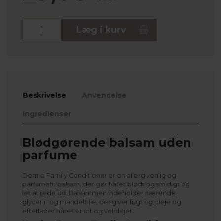
Stk.
Læg i kurv
Beskrivelse
Anvendelse
Ingredienser
Blødgørende balsam uden
parfume
Derma Family Conditioner er en allergivenlig og
parfumefri balsam, der gør håret blødt og smidigt og
let at rede ud. Balsammen indeholder nærende
glycerin og mandelolie, der giver fugt og pleje og
efterlader håret sundt og velplejet.