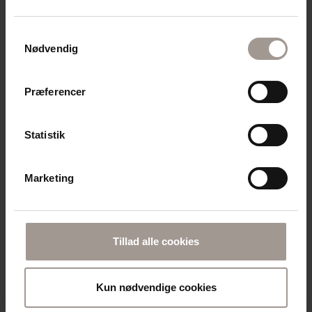
Derma - relaterede produkter
Samtykkevalg
Nødvendig
Præferencer
Statistik
DERMA ECO
Marketing
DERMA ECO BODY OIL (150 ML)
MED JOJOBA- OG MANDELOLIE
89,95
DKK
Tillad alle cookies
Forventes på lager om 2 uger
Kun nødvendige cookies
Udsolgt