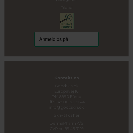
Tilbud
Kontakt os
Goodskin.dk
Europavej 10
DK-8990 Fårup
Tlf.: + 45 88 63 27 44
info@goodskin.dk
Skriv til os her
DermaPharm A/S
CVR nr: 89 45 31 19