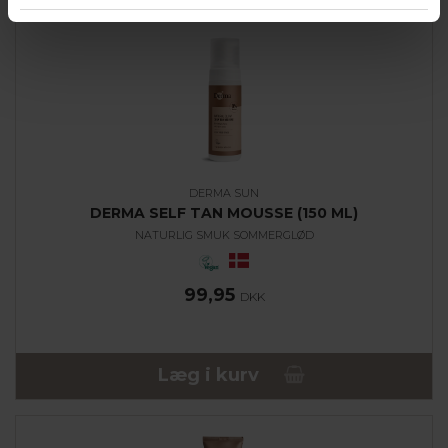
DERMA SUN
DERMA SELF TAN MOUSSE (150 ML)
NATURLIG SMUK SOMMERGLØD
99,95
DKK
Læg i kurv