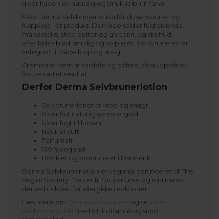
giver huden en naturlig og smuk solbrun farve.
Med Derma Selvbrunerlotion får du selvbruner og
fugtpleje i ét produkt. Den indeholder fugtgivende
mandelolie, shea butter og glycerin, og din hud
efterlades blød, smidig og velplejet. Selvbruneren er
velegnet til både krop og ansigt.
Cremen er nem at fordele og påføre, så du opnår et
flot, ensartet resultat.
Derfor Derma Selvbrunerlotion
Selvbrunerlotion til krop og ansigt
Giver flot naturlig sommerglød
Giver fugt til huden
Neutral duft
Parfumefri
100 % vegansk
Udviklet og produceret i Danmark
Derma Selvbrunerlotion er vegansk certificeret af The
Vegan Society. Den er fri for parfume og minimerer
derved risikoen for allergiske reaktioner.
Læs mere om
Derma selvbrunere
og se
vores
selvbrunerguide
med 5 trin til smuk og sund