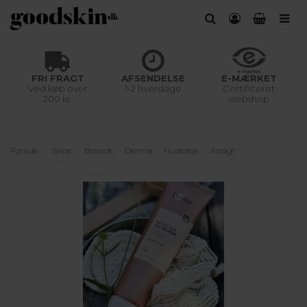
FRI FRAGT
AFSENDELSE
E-MÆRKET
Ved køb over
1-2 hverdage
Certificeret
200 kr.
webshop
Forside
Shop
Brands
Derma
Hudpleje
Ansigt
Derma Selvbrunerlotion (150 ml)