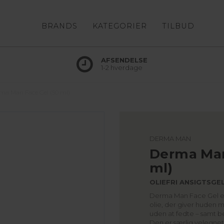
BRANDS
KATEGORIER
TILBUD
AFSENDELSE
1-2 hverdage
ma Man Face Gel (50 ml)
DERMA MAN
Derma Man
ml)
OLIEFRI ANSIGTSGEL
Derma Man Face Gel er
olie, der giver huden m
uden at fedte – samt b
Den er særlig velegnet ti