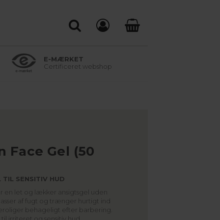
E-MÆRKET
Certificeret webshop
 Face Gel (50
 TIL SENSITIV HUD
 en let og lækker ansigtsgel uden
asser af fugt og trænger hurtigt ind
eroliger behageligt efter barbering.
l irriteret og sensitiv hud.