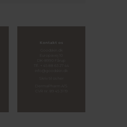
Kontakt os
Goodskin.dk
Europavej 10
DK-8990 Fårup
Tlf.: + 45 88 63 27 44
info@goodskin.dk
Skriv til os her
DermaPharm A/S
CVR nr: 89 45 31 19