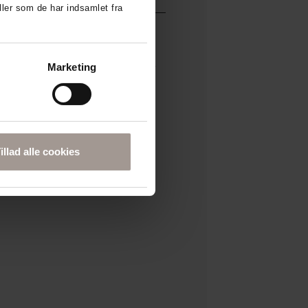
ler som de har indsamlet fra
Marketing
n indeholder niacinamid, der plejer
huden blød og velplejet.
ød og irriteret hud.
for parfume og farvestoffer og
illad alle cookies