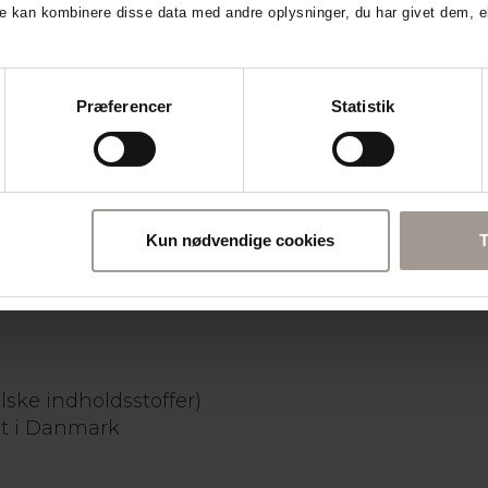
e kan kombinere disse data med andre oplysninger, du har givet dem, el
g fugt til ansigtshuden
Præferencer
Statistik
 ansigtsgel. Gelen er uden olie og fugter huden uden at fedte. Gele
vende hyaluronsyre og glycerin, der styrker hudbarrieren og holder 
 barbering, da den har en beroligende effekt på huden og reducerer r
ertified. Og så er den tilmed certificeret vegansk. Den er helt fri 
ke reaktioner og hudirritationer.
ensitiv hud
Kun nødvendige cookies
T
eret hud
ske indholdsstoffer)
et i Danmark