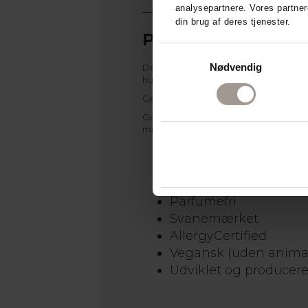
analysepartnere. Vores partner
din brug af deres tjenester.
Parfumefri pleje o
Samtykkevalg
Nødvendig
Derma Man Face Gel er en fugtgivende
huden og mindsker rødme, samt fugtgi
Gelen er også ideel at anvende efter
Gelen er både Svanemærket og AllergyC
minimerer derved risikoen for allergis
Oliefri ansigtsgel til s
Let konsistens
Reducerer rød og irrit
Parfumefri
Svanemærket
AllergyCertified
Vegansk (uden animal
Udviklet og producer