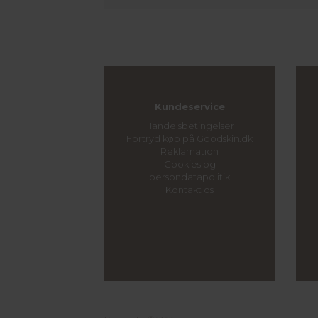
Kundeservice
Handelsbetingelser
Fortryd køb på Goodskin.dk
Reklamation
Cookies og
persondatapolitik
Kontakt os