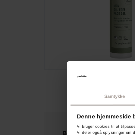
Samtykke
Denne hjemmeside b
Vi bruger cookies til at tilpass
Beskrivelse
Anvende
Vi deler også oplysninger om 