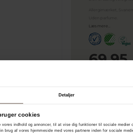
Allergimærket, Svane
Uden parfume.
Læs mere…
69,95
Stk.
Læg
Detaljer
ruger cookies
e vores indhold og annoncer, til at vise dig funktioner til sociale medier o
lse
Ingredienser
din brug af vores hjemmeside med vores partnere inden for sociale medi