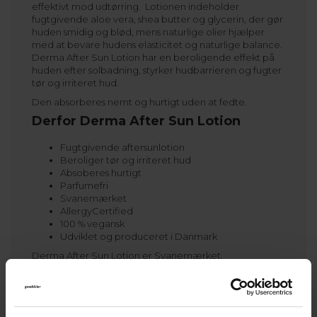
effektivt mod udtørring. Lotionen indeholder
fugtgivende aloe vera, shea butter og glycerin, der gør
huden smidig og blød, mens naturlige olier hjælper
med at bevare hudens elasticitet og naturlige balance.
Derma After Sun Lotion har en beroligende effekt på
huden efter solbadning, styrker hudbarrieren og fugter
tør og irriteret hud.
Den absorberes nemt og hurtigt uden at fedte.
Derfor Derma After Sun Lotion
Fugtgivende aftersunlotion
Beroliger tør og irriteret hud
Absoberes hurtigt
Parfumefri
Svanemærket
AllergyCertified
100 % vegansk
Udviklet og produceret i Danmark
Derma After Sun Lotion er Svanemærket,
AllergyCertified samt vegansk certificeret af The Vegan
Society. Den er fri for parfume og farvestoffer og
minimerer derved risikoen for allergiske reaktioner.
Afternsunlotionen er vurderet til ’A-kolbe’ i Kemiluppen