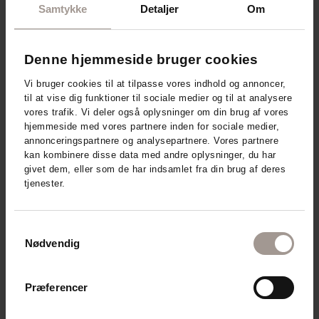
fra Forbrugerrådet Tænk.
Samtykke
Detaljer
Om
Læs mere om aftersun
, og bliv klogere på virkningen
og valg af den rette aftersun til din hud.
Denne hjemmeside bruger cookies
Vi bruger cookies til at tilpasse vores indhold og annoncer,
til at vise dig funktioner til sociale medier og til at analysere
vores trafik. Vi deler også oplysninger om din brug af vores
hjemmeside med vores partnere inden for sociale medier,
annonceringspartnere og analysepartnere. Vores partnere
kan kombinere disse data med andre oplysninger, du har
givet dem, eller som de har indsamlet fra din brug af deres
tjenester.
Samtykkevalg
Nødvendig
Præferencer