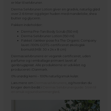
er klar til selvbruner.
Derma Selvbruner Lotion giver en gradvis, naturlig glød
over 2-6 timer og plejer huden med mandelolie, shea
butter og glycerin.
Pakken indeholder:
Derma Pre-Tan Body Scrub (150 ml)
Derma Selvbruner Lotion (150 ml)
Pakket i lækker pose fra The Organic Company
lavet i 100% GOTS-certificeret økologisk
bomuld (Mål: 30 x 24 x 8 cm)
Dermas selvbrunere er vegansk certificeret, uden
parfume og i emballage primært lavet af
genbrugsplast. Alle produkterne er udviklet og
produceret i Danmark.
0% unødig kemi – 100% naturlig smuk kulør.
Læs mere om
Dermas selvbrunere
, og hvordan du
bruger dem bedst i
Dermas Selvbrunerguide: 5 trin til
en smuk og sund sommerglød
.