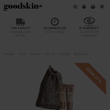
FRI FRAGT
AFSENDELSE
E-MÆRKET
Ved køb over
1-2 hverdage
Certificeret
200 kr.
webshop
Forside
Shop
Brands
Derma
Solpleje
Selvbruner
Derma Self Tan Kit - Basispakke
SPAR 21 %