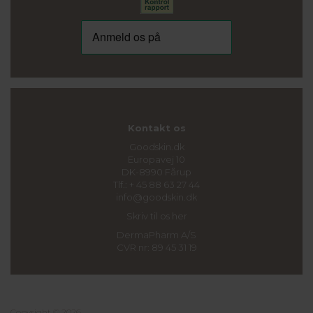
Kontakt os
Goodskin.dk
Europavej 10
DK-8990 Fårup
Tlf.: + 45 88 63 27 44
info@goodskin.dk
Skriv til os her
DermaPharm A/S
CVR nr: 89 45 31 19
Copyright © 2026