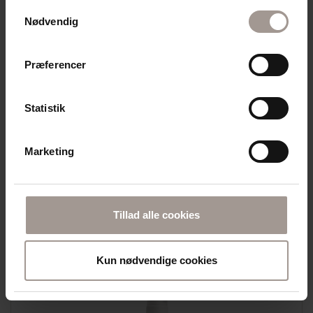
Samtykkevalg
Nødvendig
Præferencer
Statistik
DERMA SUN
DERMA SELVBRUNERLOTION (150 ML)
NATURLIG SMUK SOMMERGLØD
Marketing
99,95
DKK
Tillad alle cookies
Læg i kurv
Kun nødvendige cookies