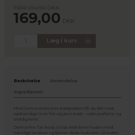
FØR: 214,90 DKK
169,00
DKK
Stk.
Læg i kurv
Beskrivelse
Anvendelse
Ingredienser
Med Derma selvbruner-basispakken får du det mest
nødvendige til en flot og jævn kulør – uden parfume og
unødig kemi.
Derma Pre-Tan Body Scrub eksfolierer huden med
naturlige lavasten og fjerner døde hudceller, så huden