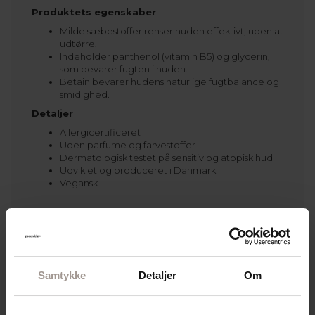
Produktets egenskaber
Milde sæbestoffer renser huden effektivt, uden at
udtørre.
Indeholder panthenol (vitamin B5) og glycerin,
som bevarer fugten i huden.
Betain bevarer hudens naturlige fugtbalance og
smidighed.
Detaljer
Allergicertificeret
Uden parfume og farvestoffer
Dermatologisk testet på sensitiv og atopisk hud
Udviklet og produceret i Danmark
Vegansk
Samtykke
Detaljer
Om