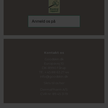
Kontakt os
Goodskin.dk
Europavej 10
DK-8990 Fårup
Tlf.: + 45 88 63 27 44
info@goodskin.dk
Skriv til os her
DermaPharm A/S
CVR nr: 89 45 31 19