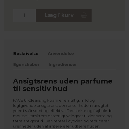
Stk.
Læg i kurv
Beskrivelse
Anvendelse
Egenskaber
Ingredienser
Ansigtsrens uden parfume
til sensitiv hud
FACE 61 Cleansing Foam er en luftig, mild og
fugtgivende ansigtsrens, der renser huden i ansigtet
yderst skånsomt og effektivt. Den lækre og fløjlsbløde
mousse-konsistens er særligt velegnet til den sarte og
tørre ansigtshud. Den renser i dybden og reducerer
urenheder uden at irritere eller udtørre huden.