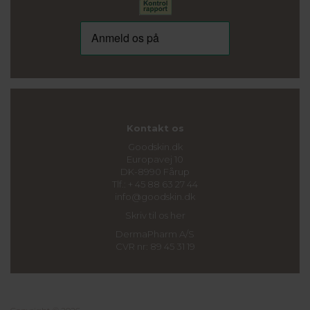
Kontakt os
Goodskin.dk
Europavej 10
DK-8990 Fårup
Tlf.: + 45 88 63 27 44
info@goodskin.dk
Skriv til os her
DermaPharm A/S
CVR nr: 89 45 31 19