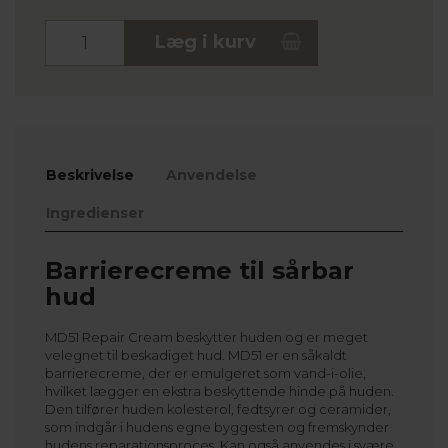
Stk.
Læg i kurv
Beskrivelse
Anvendelse
Ingredienser
Barrierecreme til sårbar
hud
MD51 Repair Cream beskytter huden og er meget
velegnet til beskadiget hud. MD51 er en såkaldt
barrierecreme, der er emulgeret som vand-i-olie,
hvilket lægger en ekstra beskyttende hinde på huden.
Den tilfører huden kolesterol, fedtsyrer og ceramider,
som indgår i hudens egne byggesten og fremskynder
hudens reparationsproces. Kan også anvendes i svære