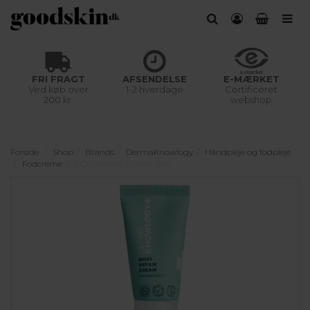
FRI FRAGT
AFSENDELSE
E-MÆRKET
Ved køb over
1-2 hverdage
Certificeret
200 kr.
webshop
Forside
Shop
Brands
DermaKnowlogy
Håndpleje og fodpleje
Fodcreme
MD51 Repair Cream 15ML