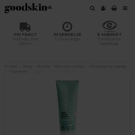
FRI FRAGT
AFSENDELSE
E-MÆRKET
Ved køb over
1-2 hverdage
Certificeret
200 kr.
webshop
Forside
Shop
Brands
DermaKnowlogy
Håndpleje og fodpleje
Fodcreme
MD51 Repair Cream 75 ml