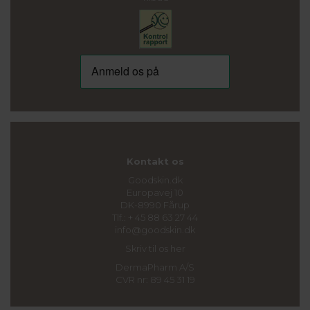
Kontakt os
Goodskin.dk
Europavej 10
DK-8990 Fårup
Tlf.: + 45 88 63 27 44
info@goodskin.dk
Skriv til os her
DermaPharm A/S
CVR nr: 89 45 31 19