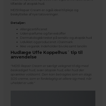
tilfælde af atopisk hud.
MD51 Repair Cream er også ideel til pleje og
beskyttelse af nye tatoveringer.
Detaljer:
Allergicertificeret
Uden parfume og farvestoffer
Dermatologisk testet på sensitiv og atopisk hud
Udviklet og produceret i Danmark
Ikke vegansk: Indeholder bivoks samt lanolin
Hudlæge Uffe Koppelhus´ tip til
anvendelse
"MD51 Repair Cream er særligt velegnet til dig med
beskadiget hud, svær atopisk hud, eller hud der
sprækker voldsomt. Den kan betragtes som en slags
SOS-creme, som er fordelagtig at alliere sig med, når
uheldet er ude."