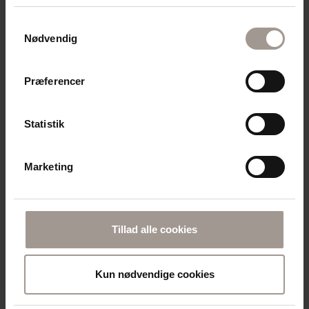
produkter
Samtykkevalg
Nødvendig
Præferencer
Statistik
DERMAKNOWLOGY
MD01 LIPID BALM 75 ML
Marketing
100% FEDT | TIL MEGET TØR OG ATOPISK HUD
94,95
DKK
Tillad alle cookies
Læg i kurv
Kun nødvendige cookies