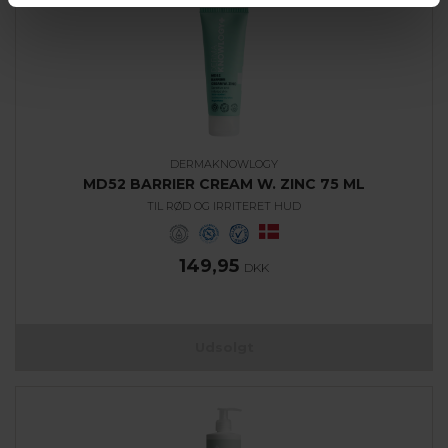
DERMAKNOWLOGY
MD52 BARRIER CREAM W. ZINC 75 ML
TIL RØD OG IRRITERET HUD
149,95
DKK
Udsolgt