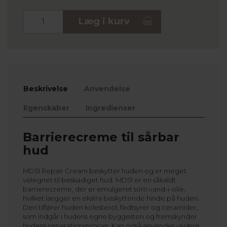
Stk.
Læg i kurv
Beskrivelse
Anvendelse
Egenskaber
Ingredienser
Barrierecreme til sårbar
hud
MD51 Repair Cream beskytter huden og er meget
velegnet til beskadiget hud. MD51 er en såkaldt
barrierecreme, der er emulgeret som vand-i-olie,
hvilket lægger en ekstra beskyttende hinde på huden.
Den tilfører huden kolesterol, fedtsyrer og ceramider,
som indgår i hudens egne byggesten og fremskynder
hudens reparationsproces. Kan også anvendes i svære