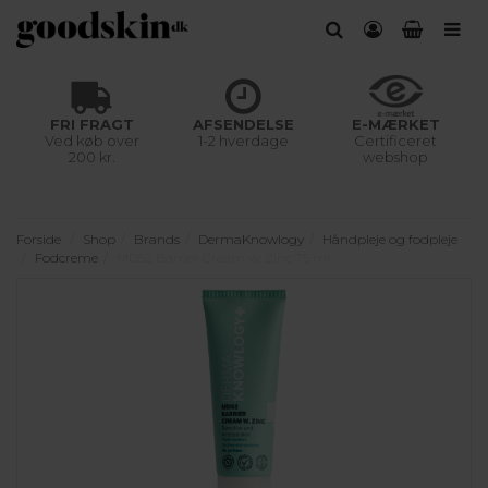
FRI FRAGT
AFSENDELSE
E-MÆRKET
Ved køb over
1-2 hverdage
Certificeret
200 kr.
webshop
Forside
Shop
Brands
DermaKnowlogy
Håndpleje og fodpleje
Fodcreme
MD52 Barrier Cream w. Zinc 75 ml