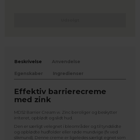
Udsolgt
Beskrivelse
Anvendelse
Egenskaber
Ingredienser
Effektiv barrierecreme
med zink
MD52 Barrier Cream w. Zinc beroliger og beskytter
irriteret, opblødt og slidt hud.
Den er særligt velegnet i bleområder og til tyndslidte
og opblødte hudfolder eller røde mundvige (fx ved
slikmund). Denne creme er ligeledes særligt egnet som