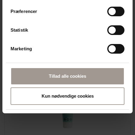
Præferencer
DERMAKNOWLOGY
MD01 LIPID BALM 75 ML
100% FEDT | TIL MEGET TØR OG ATOPISK HUD
Statistik
94,95
DKK
Marketing
Læg i kurv
Tillad alle cookies
Kun nødvendige cookies