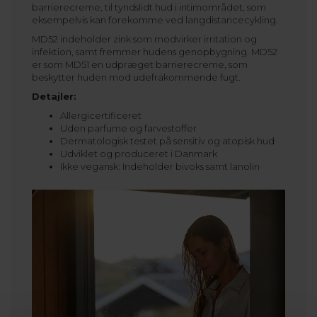
barrierecreme, til tyndslidt hud i intimområdet, som
eksempelvis kan forekomme ved langdistancecykling.
MD52 indeholder zink som modvirker irritation og
infektion, samt fremmer hudens genopbygning. MD52
er som MD51 en udpræget barrierecreme, som
beskytter huden mod udefrakommende fugt.
Detajler:
Allergicertificeret
Uden parfume og farvestoffer
Dermatologisk testet på sensitiv og atopisk hud
Udviklet og produceret i Danmark
Ikke vegansk: Indeholder bivoks samt lanolin