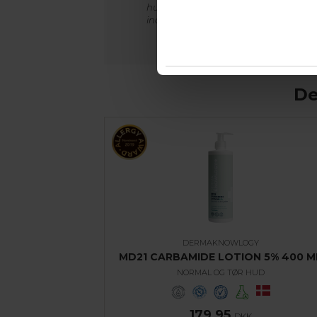
hudområder. MD01 påføres på det 
inden sengetid, mens MD12 benyttes i
De
DERMAKNOWLOGY
MD21 CARBAMIDE LOTION 5% 400 M
NORMAL OG TØR HUD
179,95
DKK