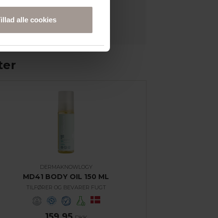
illad alle cookies
ter
DERMAKNOWLOGY
MD41 BODY OIL 150 ML
TILFØRER OG BEVARER FUGT
159,95
DKK