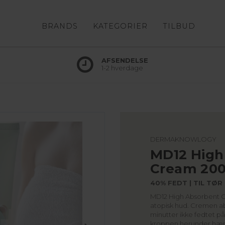
BRANDS
KATEGORIER
TILBUD
AFSENDELSE
1-2 hverdage
DERMAKNOWLOGY
MD12 High
Cream 200
40% FEDT | TIL TØ
MD12 High Absorbent Cr
atopisk hud. Cremen abs
minutter ikke fedtet p
kroppen herunder hæn