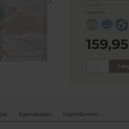
tør hud.
Læs mere…
159,9
Stk.
Læg
lse
Egenskaber
Ingredienser