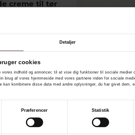
e creme til tør
tiv creme, til tør, sart og
øjt fedtindhold på 40% fedt,
er efter kort tid ikke længere.
ker og binder fugt i huden, med
Detaljer
 blødgørende, beskyttende og
bar og virker effektivt over
n gør cremen særligt egnet til
ruger cookies
ør hud. Cremen er ligeledes
d på hænderne.
e vores indhold og annoncer, til at vise dig funktioner til sociale medier o
din brug af vores hjemmeside med vores partnere inden for sociale medi
e kan kombinere disse data med andre oplysninger, du har givet dem, el
v og atopisk hud
mark
Præferencer
Statistik
gt effektivt i kombination med
pisk hud eller meget tørre