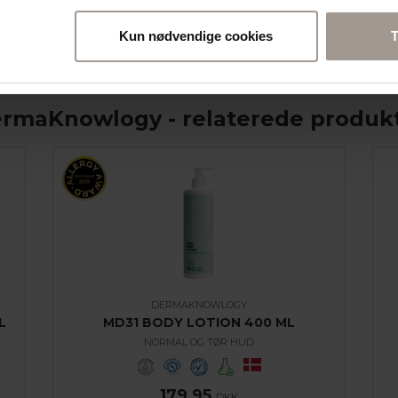
tørre og eksemprægede område
 løbet af dagen.
Kun nødvendige cookies
T
rmaKnowlogy - relaterede produk
DERMAKNOWLOGY
L
MD31 BODY LOTION 400 ML
NORMAL OG TØR HUD
179,95
DKK