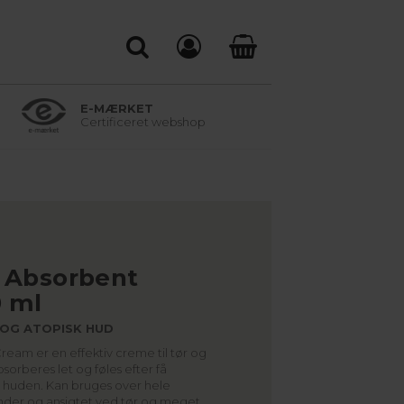
E-MÆRKET
Certificeret webshop
 Absorbent
 ml
R OG ATOPISK HUD
eam er en effektiv creme til tør og
orberes let og føles efter få
å huden. Kan bruges over hele
der og ansigtet ved tør og meget