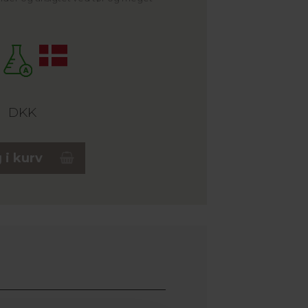
5
DKK
 i kurv