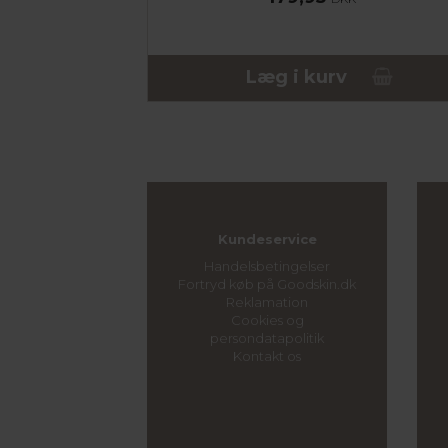
Læg i kurv
Kundeservice
Handelsbetingelser
Fortryd køb på Goodskin.dk
Reklamation
Cookies og
persondatapolitik
Kontakt os