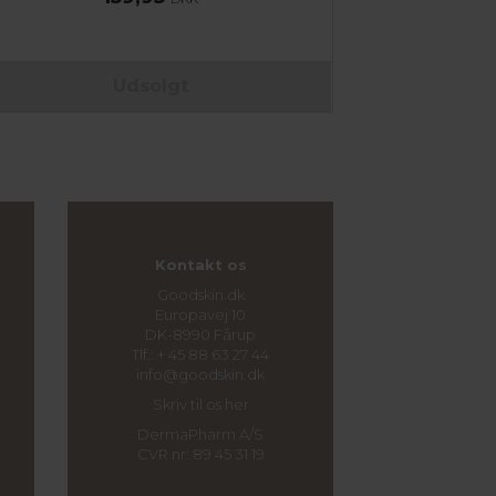
Udsolgt
Kontakt os
Goodskin.dk
Europavej 10
DK-8990 Fårup
Tlf.: + 45 88 63 27 44
info@goodskin.dk
Skriv til os her
DermaPharm A/S
CVR nr: 89 45 31 19