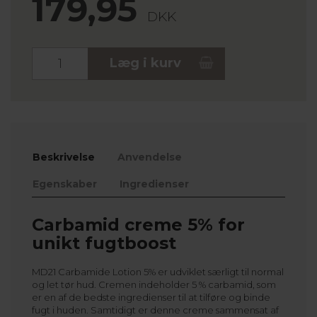
179,95
DKK
Stk.
Læg i kurv
Beskrivelse
Anvendelse
Egenskaber
Ingredienser
Carbamid creme 5% for
unikt fugtboost
MD21 Carbamide Lotion 5% er udviklet særligt til normal
og let tør hud. Cremen indeholder 5 % carbamid, som
er en af de bedste ingredienser til at tilføre og binde
fugt i huden. Samtidigt er denne creme sammensat af