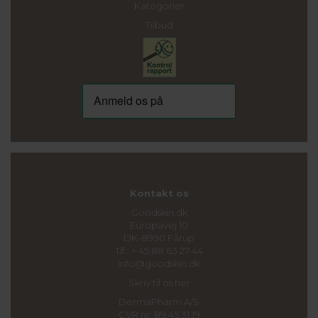
Kategorier
Tilbud
Kontakt os
Goodskin.dk
Europavej 10
DK-8990 Fårup
Tlf.: + 45 88 63 27 44
info@goodskin.dk
Skriv til os her
DermaPharm A/S
CVR nr: 89 45 31 19