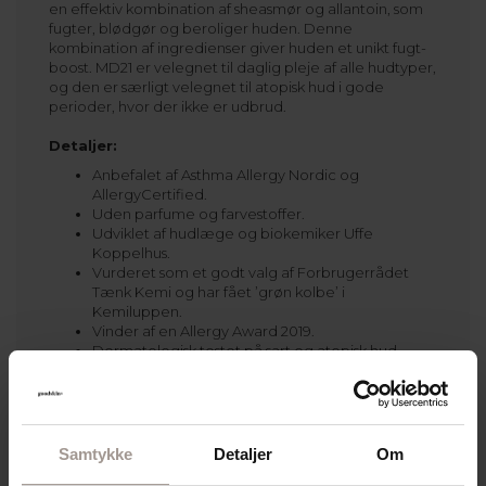
en effektiv kombination af sheasmør og allantoin, som
fugter, blødgør og beroliger huden. Denne
kombination af ingredienser giver huden et unikt fugt-
boost. MD21 er velegnet til daglig pleje af alle hudtyper,
og den er særligt velegnet til atopisk hud i gode
perioder, hvor der ikke er udbrud.
Detaljer:
Anbefalet af Asthma Allergy Nordic og
AllergyCertified.
Uden parfume og farvestoffer.
Udviklet af hudlæge og biokemiker Uffe
Koppelhus.
Vurderet som et godt valg af Forbrugerrådet
Tænk Kemi og har fået ’grøn kolbe’ i
Kemiluppen.
Vinder af en Allergy Award 2019.
Dermatologisk testet på sart og atopisk hud.
Vegansk.
Samtykke
Detaljer
Om