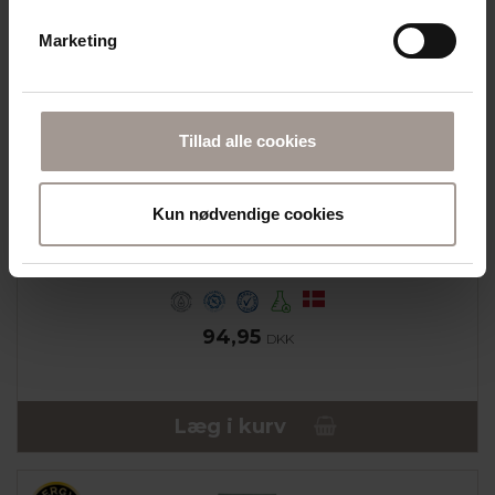
Marketing
Tillad alle cookies
Kun nødvendige cookies
DERMAKNOWLOGY
MD01 LIPID BALM 75 ML
100% FEDT | TIL MEGET TØR OG ATOPISK HUD
94,95
DKK
Læg i kurv