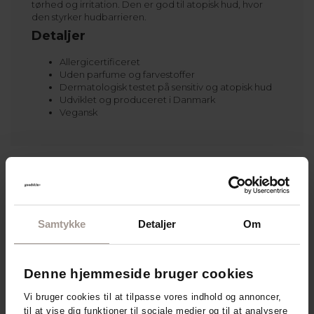
tørhed og irritation. Den er god til atopisk hud, hvor
den styrker hudbarrieren.
Detaljer
Allergicertificeret
Uden parfume og farvestoffer
Dermatologisk testet på sensitiv og atopisk hud
Udviklet og produceret i Danmark
Vegansk
DermaKnowlogy - relaterede
produkter
Samtykke
Detaljer
Om
Denne hjemmeside bruger cookies
Vi bruger cookies til at tilpasse vores indhold og annoncer,
til at vise dig funktioner til sociale medier og til at analysere