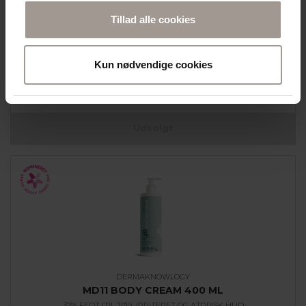
MD12 HAND CREAM 75 ML
Tillad alle cookies
40% FEDT | HURTIGABSORBERENDE CREME TIL MEGET TØR OG SART
HUD
Kun nødvendige cookies
95,95
DKK
Udsolgt
DERMAKNOWLOGY
MD11 BODY CREAM 400 ML
37% FEDT |TIL TØR, IRRITERET OG ATOPISK HUD