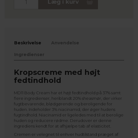
Læg i kurv
Beskrivelse
Anvendelse
Ingredienser
Kropscreme med højt
fedtindhold
MD11 Body Cream har et højt fedtindhold på 37% samt
flere ingredienser, heriblandt 20% sheasmør, der virker
fugtbevarende, blødgørende og beroligende for
huden. Indeholder 3% niacinamid, der øger hudens
fugtindhold. Niacinamid er ligeledes med til at berolige
huden og reducere rødme. Derudover er denne
ingrediens kendt for at afhjælpe tab af elasticitet.
Cremen er velegnet til enhver hudtilstand præget af