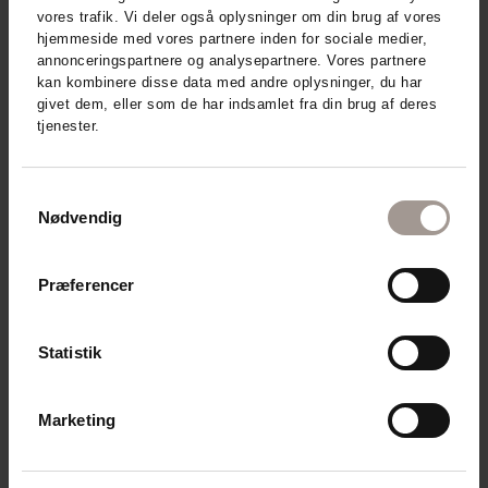
vores trafik. Vi deler også oplysninger om din brug af vores
hjemmeside med vores partnere inden for sociale medier,
DERMAKNOWLOGY
annonceringspartnere og analysepartnere. Vores partnere
MD31 BODY LOTION 400 ML
kan kombinere disse data med andre oplysninger, du har
NORMAL OG TØR HUD
givet dem, eller som de har indsamlet fra din brug af deres
tjenester.
179,95
DKK
Samtykkevalg
Nødvendig
Udsolgt
Præferencer
Statistik
Marketing
DERMAKNOWLOGY