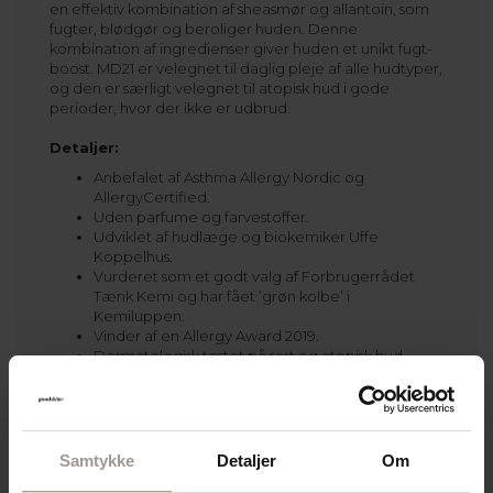
en effektiv kombination af sheasmør og allantoin, som
fugter, blødgør og beroliger huden. Denne
kombination af ingredienser giver huden et unikt fugt-
boost. MD21 er velegnet til daglig pleje af alle hudtyper,
og den er særligt velegnet til atopisk hud i gode
perioder, hvor der ikke er udbrud.
Detaljer:
Anbefalet af Asthma Allergy Nordic og
AllergyCertified.
Uden parfume og farvestoffer.
Udviklet af hudlæge og biokemiker Uffe
Koppelhus.
Vurderet som et godt valg af Forbrugerrådet
Tænk Kemi og har fået ’grøn kolbe’ i
Kemiluppen.
Vinder af en Allergy Award 2019.
Dermatologisk testet på sart og atopisk hud.
Vegansk.
Samtykke
Detaljer
Om