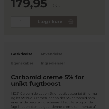
179,95
DKK
Stk.
Læg i kurv
Beskrivelse
Anvendelse
Egenskaber
Ingredienser
Carbamid creme 5% for
unikt fugtboost
MD21 Carbamide Lotion 5% er udviklet særligt til normal
og let tør hud. Cremen indeholder 5 % carbamid, som
er en af de bedste ingredienser til at tilføre og binde
fugt i huden. Samtidigt er denne creme sammensat af