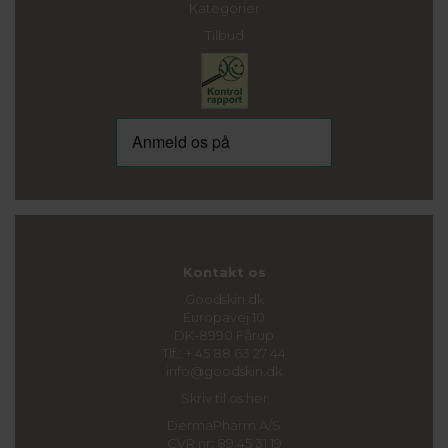
Kategorier
Tilbud
Kontakt os
Goodskin.dk
Europavej 10
DK-8990 Fårup
Tlf.: + 45 88 63 27 44
info@goodskin.dk
Skriv til os her
DermaPharm A/S
CVR nr: 89 45 31 19