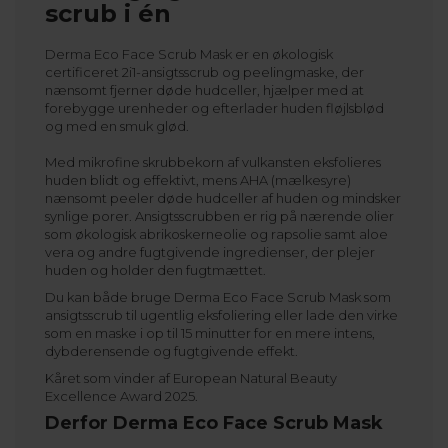
scrub i én
Derma Eco Face Scrub Mask er en økologisk
certificeret 2i1-ansigtsscrub og peelingmaske, der
nænsomt fjerner døde hudceller, hjælper med at
forebygge urenheder og efterlader huden fløjlsblød
og med en smuk glød.
Med mikrofine skrubbekorn af vulkansten eksfolieres
huden blidt og effektivt, mens AHA (mælkesyre)
nænsomt peeler døde hudceller af huden og mindsker
synlige porer. Ansigtsscrubben er rig på nærende olier
som økologisk abrikoskerneolie og rapsolie samt aloe
vera og andre fugtgivende ingredienser, der plejer
huden og holder den fugtmættet.
Du kan både bruge Derma Eco Face Scrub Mask som
ansigtsscrub til ugentlig eksfoliering eller lade den virke
som en maske i op til 15 minutter for en mere intens,
dybderensende og fugtgivende effekt.
Kåret som vinder af European Natural Beauty
Excellence Award 2025.
Derfor Derma Eco Face Scrub Mask