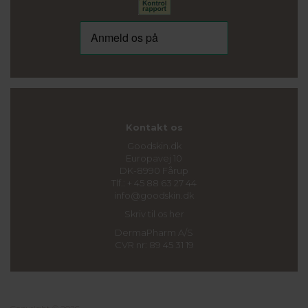
Kontakt os
Goodskin.dk
Europavej 10
DK-8990 Fårup
Tlf.: + 45 88 63 27 44
info@goodskin.dk
Skriv til os her
DermaPharm A/S
CVR nr: 89 45 31 19